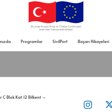
mızda
Programlar
SivilPort
Başarı Hikayeleri
 C Blok Kat 12 Bilkent –