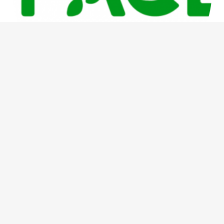
“PACE Katılım Süreçleri için Sonraki
Adımlar Çalıştayı” Hatay’da
Gerçekleştirildi
4 ay önce
Yorum yapılmamış
“Yerel İyileşme için Katılımın Güçlendirilmesi: PACE
Katılım Süreçleri için Sonraki Adımlar Çalıştayı” 31
Mart 2026 günü Hatay’da gerçekleştirildi. Çalıştayın
açılışı, Dışişleri Bakanlığı Avrupa Birliği Başkanlığı