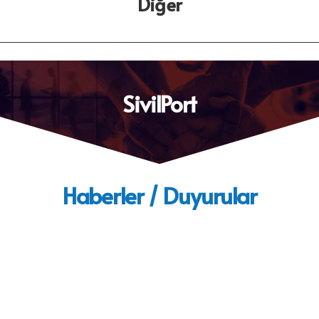
Diğer
SivilPort
Haberler / Duyurular